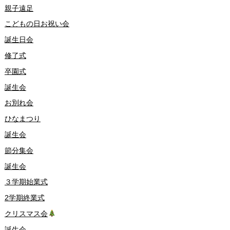
親子遠足
こどもの日お祝い会
誕生日会
修了式
卒園式
誕生会
お別れ会
ひなまつり
誕生会
節分集会
誕生会
３学期始業式
2学期終業式
クリスマス会
誕生会