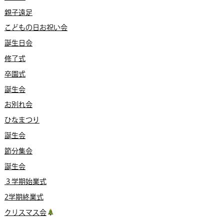
親子遠足
こどもの日お祝い会
誕生日会
修了式
卒園式
誕生会
お別れ会
ひなまつり
誕生会
節分集会
誕生会
３学期始業式
2学期終業式
クリスマス会