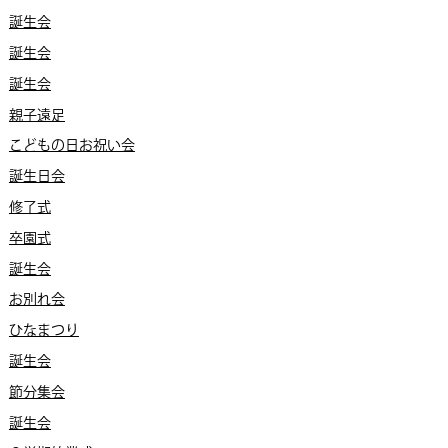
誕生会
誕生会
誕生会
親子遠足
こどもの日お祝い会
誕生日会
修了式
卒園式
誕生会
お別れ会
ひなまつり
誕生会
節分集会
誕生会