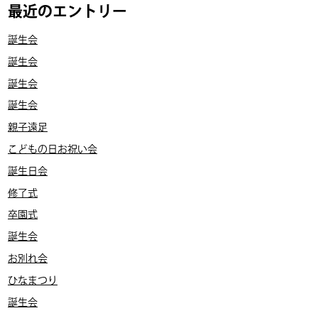
最近のエントリー
誕生会
誕生会
誕生会
誕生会
親子遠足
こどもの日お祝い会
誕生日会
修了式
卒園式
誕生会
お別れ会
ひなまつり
誕生会