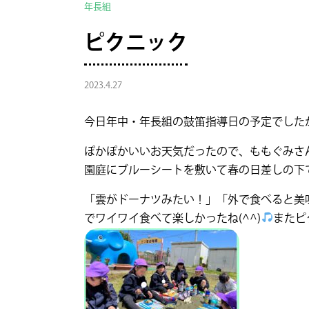
年長組
ピクニック
2023.4.27
今日年中・年長組の鼓笛指導日の予定でした
ぽかぽかいいお天気だったので、ももぐみさ
園庭にブルーシートを敷いて春の日差しの下
「雲がドーナツみたい！」「外で食べると美
でワイワイ食べて楽しかったね(^^)
またピ