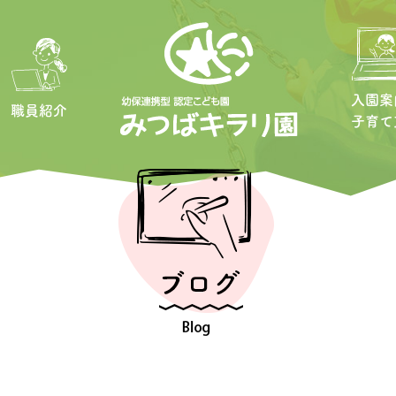
入園案
職員紹介
子育て
概要・アクセス
クラス紹介
申請・入園の流れ
園舎のこと