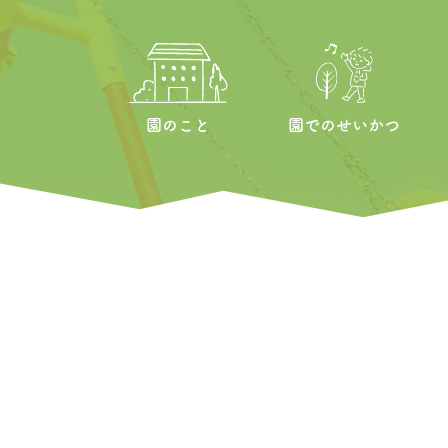
園のこと
園でのせいかつ
園の方針
一日の様子
募集要項
通園・バス
園の取り組み
預かり保育