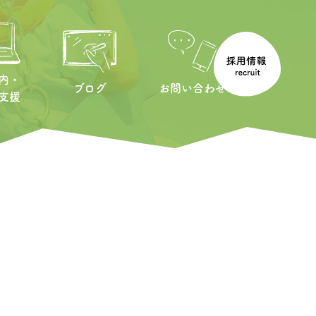
内・
ブログ
お問い合わせ
支援
園の歴史
年間スケジュール
親子教室
給食のこと