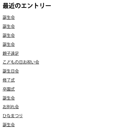
最近のエントリー
誕生会
誕生会
誕生会
誕生会
親子遠足
こどもの日お祝い会
誕生日会
修了式
卒園式
誕生会
お別れ会
ひなまつり
誕生会