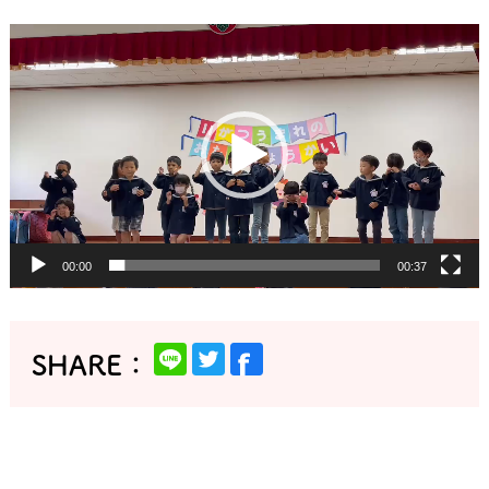
動
画
プ
レ
ー
ヤ
ー
00:00
00:37