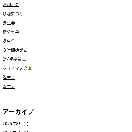
お別れ会
ひなまつり
誕生会
節分集会
誕生会
３学期始業式
2学期終業式
クリスマス会
誕生会
誕生会
アーカイブ
2026年8月
(1)