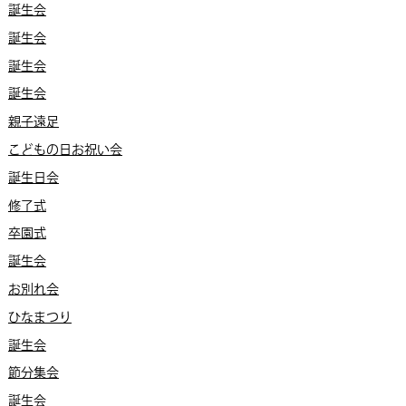
誕生会
誕生会
誕生会
誕生会
親子遠足
こどもの日お祝い会
誕生日会
修了式
卒園式
誕生会
お別れ会
ひなまつり
誕生会
節分集会
誕生会