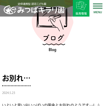
MENU
採用情報
お別れ…
2024.5.23
いよいよ思い出いっぱいの園舎とお別れのようです…(;_;)